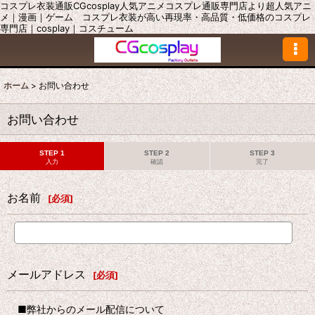
コスプレ衣装通販CGcosplay人気アニメコスプレ通販専門店より超人気アニ
メ｜漫画｜ゲーム コスプレ衣装が高い再現率・高品質・低価格のコスプレ
専門店｜cosplay｜コスチューム
ホーム
>
お問い合わせ
お問い合わせ
STEP 1
STEP 2
STEP 3
入力
確認
完了
お名前
[
必須
]
メールアドレス
[
必須
]
■弊社からのメール配信について