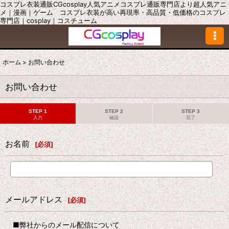
コスプレ衣装通販CGcosplay人気アニメコスプレ通販専門店より超人気アニ
メ｜漫画｜ゲーム コスプレ衣装が高い再現率・高品質・低価格のコスプレ
専門店｜cosplay｜コスチューム
ホーム
>
お問い合わせ
お問い合わせ
STEP 1
STEP 2
STEP 3
入力
確認
完了
お名前
[
必須
]
メールアドレス
[
必須
]
■弊社からのメール配信について