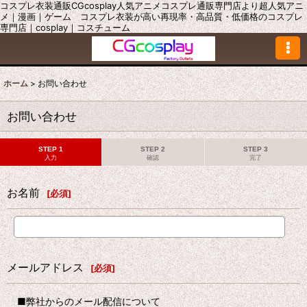
コスプレ衣装通販CGcosplay人気アニメコスプレ通販専門店より超人気アニ
メ｜漫画｜ゲーム コスプレ衣装が高い再現率・高品質・低価格のコスプレ
専門店｜cosplay｜コスチューム
ホーム
>
お問い合わせ
お問い合わせ
STEP 1
STEP 2
STEP 3
入力
確認
完了
お名前
[
必須
]
メールアドレス
[
必須
]
■弊社からのメール配信について