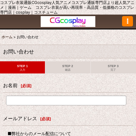
コスプレ衣装通販CGcosplay人気アニメコスプレ通販専門店より超人気アニ
メ｜漫画｜ゲーム コスプレ衣装が高い再現率・高品質・低価格のコスプレ
専門店｜cosplay｜コスチューム
ホーム
>
お問い合わせ
お問い合わせ
STEP 1
STEP 2
STEP 3
入力
確認
完了
お名前
[
必須
]
メールアドレス
[
必須
]
■弊社からのメール配信について