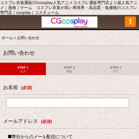
コスプレ衣装通販CGcosplay人気アニメコスプレ通販専門店より超人気アニ
メ｜漫画｜ゲーム コスプレ衣装が高い再現率・高品質・低価格のコスプレ
専門店｜cosplay｜コスチューム
ホーム
>
お問い合わせ
お問い合わせ
STEP 1
STEP 2
STEP 3
入力
確認
完了
お名前
[
必須
]
メールアドレス
[
必須
]
■弊社からのメール配信について