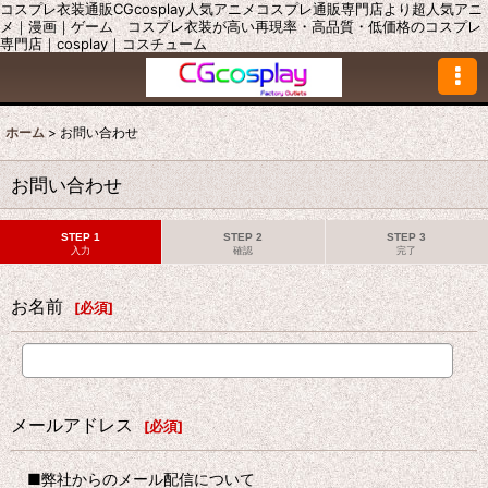
コスプレ衣装通販CGcosplay人気アニメコスプレ通販専門店より超人気アニ
メ｜漫画｜ゲーム コスプレ衣装が高い再現率・高品質・低価格のコスプレ
専門店｜cosplay｜コスチューム
ホーム
>
お問い合わせ
お問い合わせ
STEP 1
STEP 2
STEP 3
入力
確認
完了
お名前
[
必須
]
メールアドレス
[
必須
]
■弊社からのメール配信について