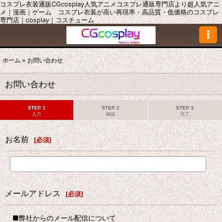
コスプレ衣装通販CGcosplay人気アニメコスプレ通販専門店より超人気アニ
メ｜漫画｜ゲーム コスプレ衣装が高い再現率・高品質・低価格のコスプレ
専門店｜cosplay｜コスチューム
ホーム
>
お問い合わせ
お問い合わせ
STEP 1
STEP 2
STEP 3
入力
確認
完了
お名前
[
必須
]
メールアドレス
[
必須
]
■弊社からのメール配信について