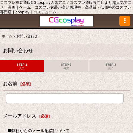
コスプレ衣装通販CGcosplay人気アニメコスプレ通販専門店より超人気アニ
メ｜漫画｜ゲーム コスプレ衣装が高い再現率・高品質・低価格のコスプレ
専門店｜cosplay｜コスチューム
ホーム
>
お問い合わせ
お問い合わせ
STEP 1
STEP 2
STEP 3
入力
確認
完了
お名前
[
必須
]
メールアドレス
[
必須
]
■弊社からのメール配信について