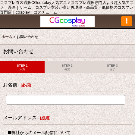
コスプレ衣装通販CGcosplay人気アニメコスプレ通販専門店より超人気アニ
メ｜漫画｜ゲーム コスプレ衣装が高い再現率・高品質・低価格のコスプレ
専門店｜cosplay｜コスチューム
ホーム
>
お問い合わせ
お問い合わせ
STEP 1
STEP 2
STEP 3
入力
確認
完了
お名前
[
必須
]
メールアドレス
[
必須
]
■弊社からのメール配信について