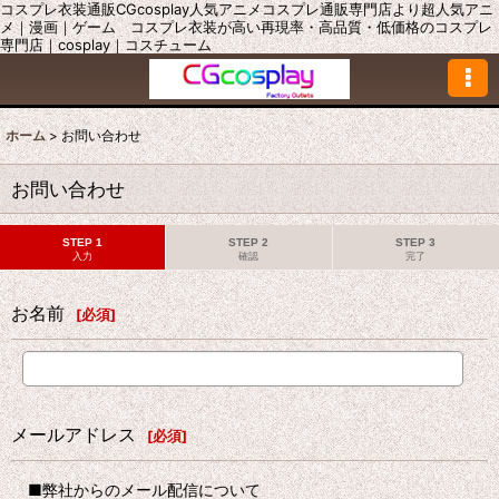
コスプレ衣装通販CGcosplay人気アニメコスプレ通販専門店より超人気アニ
メ｜漫画｜ゲーム コスプレ衣装が高い再現率・高品質・低価格のコスプレ
専門店｜cosplay｜コスチューム
ホーム
>
お問い合わせ
お問い合わせ
STEP 1
STEP 2
STEP 3
入力
確認
完了
お名前
[
必須
]
メールアドレス
[
必須
]
■弊社からのメール配信について