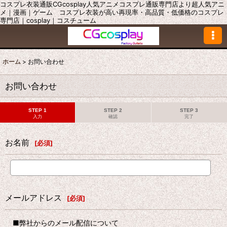
コスプレ衣装通販CGcosplay人気アニメコスプレ通販専門店より超人気アニ
メ｜漫画｜ゲーム コスプレ衣装が高い再現率・高品質・低価格のコスプレ
専門店｜cosplay｜コスチューム
ホーム
>
お問い合わせ
お問い合わせ
STEP 1
STEP 2
STEP 3
入力
確認
完了
お名前
[
必須
]
メールアドレス
[
必須
]
■弊社からのメール配信について