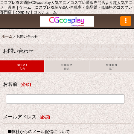
コスプレ衣装通販CGcosplay人気アニメコスプレ通販専門店より超人気アニ
メ｜漫画｜ゲーム コスプレ衣装が高い再現率・高品質・低価格のコスプレ
専門店｜cosplay｜コスチューム
ホーム
>
お問い合わせ
お問い合わせ
STEP 1
STEP 2
STEP 3
入力
確認
完了
お名前
[
必須
]
メールアドレス
[
必須
]
■弊社からのメール配信について