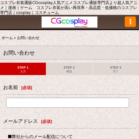
コスプレ衣装通販CGcosplay人気アニメコスプレ通販専門店より超人気アニ
メ｜漫画｜ゲーム コスプレ衣装が高い再現率・高品質・低価格のコスプレ
専門店｜cosplay｜コスチューム
ホーム
>
お問い合わせ
お問い合わせ
STEP 1
STEP 2
STEP 3
入力
確認
完了
お名前
[
必須
]
メールアドレス
[
必須
]
■弊社からのメール配信について