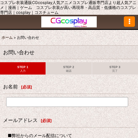
コスプレ衣装通販CGcosplay人気アニメコスプレ通販専門店より超人気アニ
メ｜漫画｜ゲーム コスプレ衣装が高い再現率・高品質・低価格のコスプレ
専門店｜cosplay｜コスチューム
ホーム
>
お問い合わせ
お問い合わせ
STEP 1
STEP 2
STEP 3
入力
確認
完了
お名前
[
必須
]
メールアドレス
[
必須
]
■弊社からのメール配信について