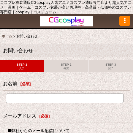
コスプレ衣装通販CGcosplay人気アニメコスプレ通販専門店より超人気アニ
メ｜漫画｜ゲーム コスプレ衣装が高い再現率・高品質・低価格のコスプレ
専門店｜cosplay｜コスチューム
ホーム
>
お問い合わせ
お問い合わせ
STEP 1
STEP 2
STEP 3
入力
確認
完了
お名前
[
必須
]
メールアドレス
[
必須
]
■弊社からのメール配信について