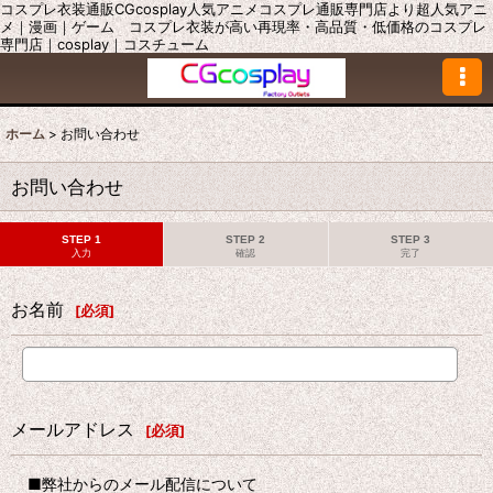
コスプレ衣装通販CGcosplay人気アニメコスプレ通販専門店より超人気アニ
メ｜漫画｜ゲーム コスプレ衣装が高い再現率・高品質・低価格のコスプレ
専門店｜cosplay｜コスチューム
ホーム
>
お問い合わせ
お問い合わせ
STEP 1
STEP 2
STEP 3
入力
確認
完了
お名前
[
必須
]
メールアドレス
[
必須
]
■弊社からのメール配信について