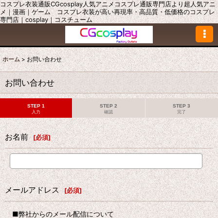
コスプレ衣装通販CGcosplay人気アニメコスプレ通販専門店より超人気アニ
メ｜漫画｜ゲーム コスプレ衣装が高い再現率・高品質・低価格のコスプレ
専門店｜cosplay｜コスチューム
ホーム
>
お問い合わせ
お問い合わせ
STEP 1
STEP 2
STEP 3
入力
確認
完了
お名前
[
必須
]
メールアドレス
[
必須
]
■弊社からのメール配信について