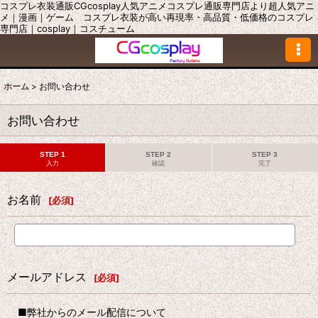
コスプレ衣装通販CGcosplay人気アニメコスプレ通販専門店より超人気アニ
メ｜漫画｜ゲーム コスプレ衣装が高い再現率・高品質・低価格のコスプレ
専門店｜cosplay｜コスチューム
ホーム
>
お問い合わせ
お問い合わせ
STEP 1
STEP 2
STEP 3
入力
確認
完了
お名前
[
必須
]
メールアドレス
[
必須
]
■弊社からのメール配信について