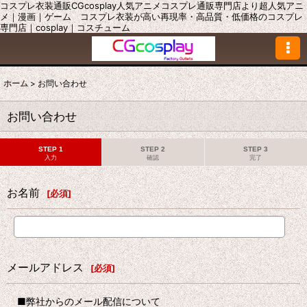
コスプレ衣装通販CGcosplay人気アニメコスプレ通販専門店より超人気アニ
メ｜漫画｜ゲーム コスプレ衣装が高い再現率・高品質・低価格のコスプレ
専門店｜cosplay｜コスチューム
ホーム
>
お問い合わせ
お問い合わせ
STEP 1
STEP 2
STEP 3
入力
確認
完了
お名前
[
必須
]
メールアドレス
[
必須
]
■弊社からのメール配信について