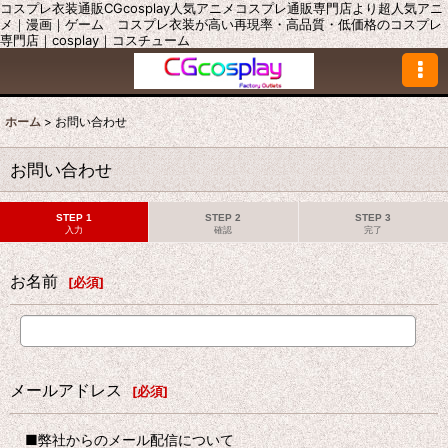
コスプレ衣装通販CGcosplay人気アニメコスプレ通販専門店より超人気アニ
メ｜漫画｜ゲーム コスプレ衣装が高い再現率・高品質・低価格のコスプレ
専門店｜cosplay｜コスチューム
ホーム
>
お問い合わせ
お問い合わせ
STEP 1
STEP 2
STEP 3
入力
確認
完了
お名前
[
必須
]
メールアドレス
[
必須
]
■弊社からのメール配信について