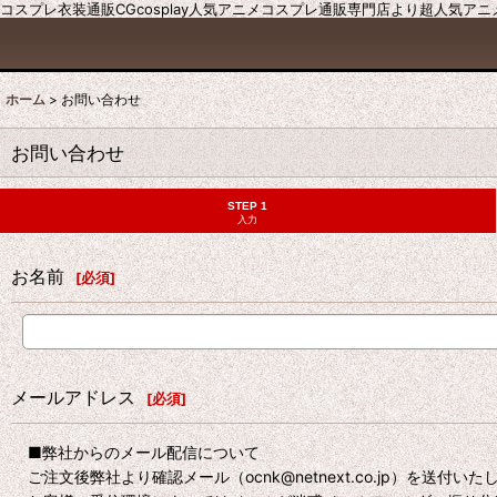
コスプレ衣装通販CGcosplay人気アニメコスプレ通販専門店より超人気ア
ホーム
>
お問い合わせ
お問い合わせ
STEP 1
入力
お名前
[
必須
]
メールアドレス
[
必須
]
■弊社からのメール配信について
ご注文後弊社より確認メール（ocnk@netnext.co.jp）を送付い