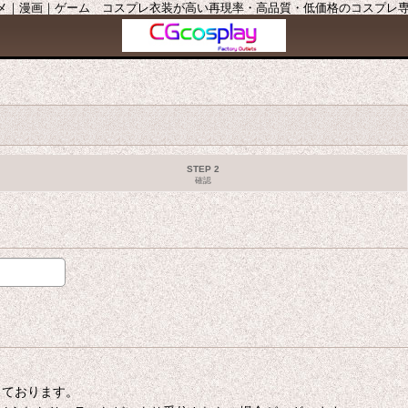
ニメ｜漫画｜ゲーム コスプレ衣装が高い再現率・高品質・低価格のコスプレ専門店
STEP 2
確認
たしております。