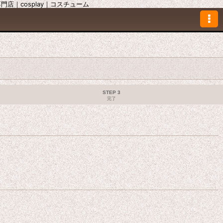
｜cosplay｜コスチューム
STEP 3
完了