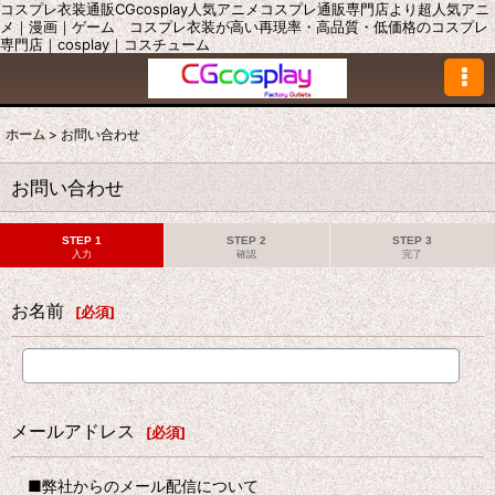
コスプレ衣装通販CGcosplay人気アニメコスプレ通販専門店より超人気アニ
メ｜漫画｜ゲーム コスプレ衣装が高い再現率・高品質・低価格のコスプレ
専門店｜cosplay｜コスチューム
ホーム
>
お問い合わせ
お問い合わせ
STEP 1
STEP 2
STEP 3
入力
確認
完了
お名前
[
必須
]
メールアドレス
[
必須
]
■弊社からのメール配信について