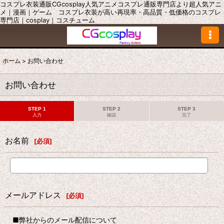
コスプレ衣装通販CGcosplay人気アニメコスプレ通販専門店より超人気アニ
メ｜漫画｜ゲーム コスプレ衣装が高い再現率・高品質・低価格のコスプレ
専門店｜cosplay｜コスチューム
ホーム
>
お問い合わせ
お問い合わせ
STEP 1
STEP 2
STEP 3
入力
確認
完了
お名前
[
必須
]
メールアドレス
[
必須
]
■弊社からのメール配信について