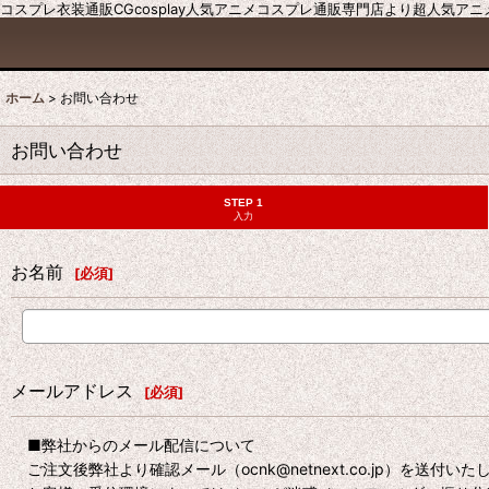
コスプレ衣装通販CGcosplay人気アニメコスプレ通販専門店より超人気ア
ホーム
>
お問い合わせ
お問い合わせ
STEP 1
入力
お名前
[
必須
]
メールアドレス
[
必須
]
■弊社からのメール配信について
ご注文後弊社より確認メール（ocnk@netnext.co.jp）を送付い