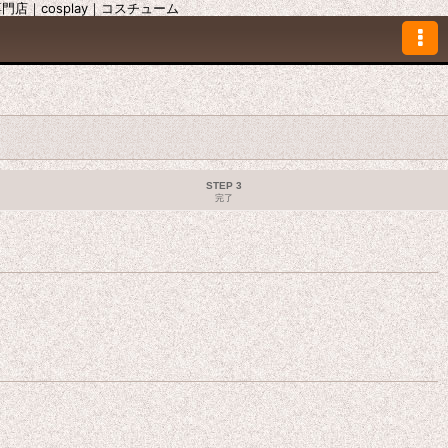
｜cosplay｜コスチューム
STEP 3
完了