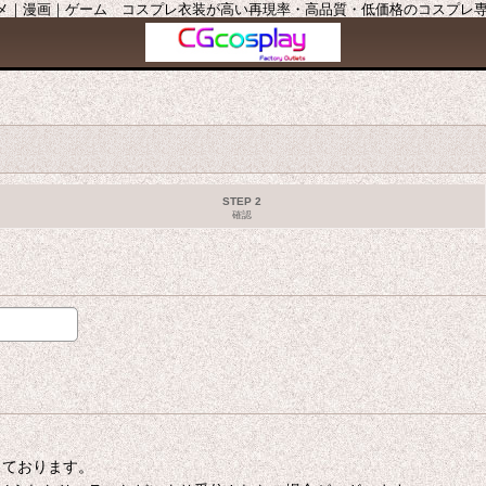
ニメ｜漫画｜ゲーム コスプレ衣装が高い再現率・高品質・低価格のコスプレ専門店
STEP 2
確認
たしております。