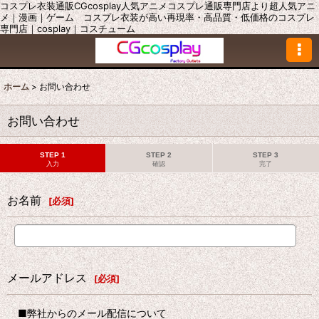
コスプレ衣装通販CGcosplay人気アニメコスプレ通販専門店より超人気アニ
メ｜漫画｜ゲーム コスプレ衣装が高い再現率・高品質・低価格のコスプレ
専門店｜cosplay｜コスチューム
ホーム
>
お問い合わせ
お問い合わせ
STEP 1
STEP 2
STEP 3
入力
確認
完了
お名前
[
必須
]
メールアドレス
[
必須
]
■弊社からのメール配信について