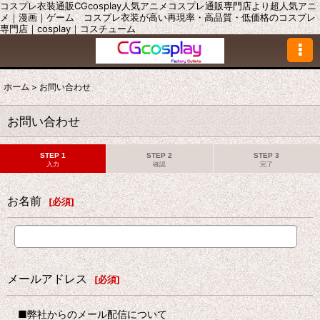
コスプレ衣装通販CGcosplay人気アニメコスプレ通販専門店より超人気アニ
メ｜漫画｜ゲーム コスプレ衣装が高い再現率・高品質・低価格のコスプレ
専門店｜cosplay｜コスチューム
ホーム
>
お問い合わせ
お問い合わせ
STEP 1
STEP 2
STEP 3
入力
確認
完了
お名前
[
必須
]
メールアドレス
[
必須
]
■弊社からのメール配信について