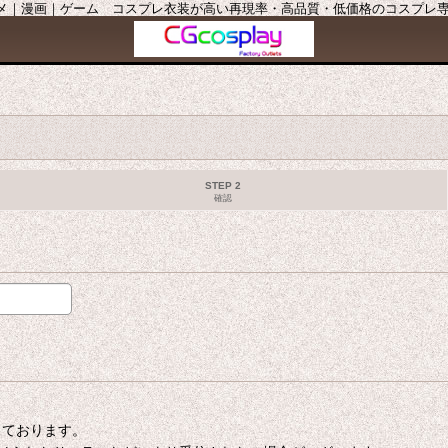
ニメ｜漫画｜ゲーム コスプレ衣装が高い再現率・高品質・低価格のコスプレ専門店
STEP 2
確認
たしております。