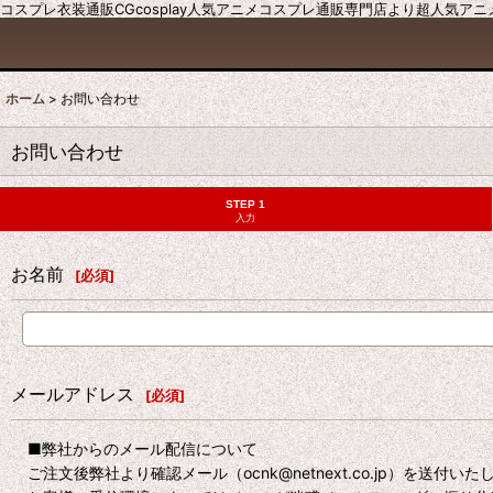
コスプレ衣装通販CGcosplay人気アニメコスプレ通販専門店より超人気ア
ホーム
>
お問い合わせ
お問い合わせ
STEP 1
入力
お名前
[
必須
]
メールアドレス
[
必須
]
■弊社からのメール配信について
ご注文後弊社より確認メール（ocnk@netnext.co.jp）を送付い