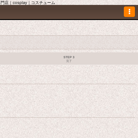
｜cosplay｜コスチューム
STEP 3
完了