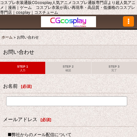
コスプレ衣装通販CGcosplay人気アニメコスプレ通販専門店より超人気アニ
メ｜漫画｜ゲーム コスプレ衣装が高い再現率・高品質・低価格のコスプレ
専門店｜cosplay｜コスチューム
ホーム
>
お問い合わせ
お問い合わせ
STEP 1
STEP 2
STEP 3
入力
確認
完了
お名前
[
必須
]
メールアドレス
[
必須
]
■弊社からのメール配信について