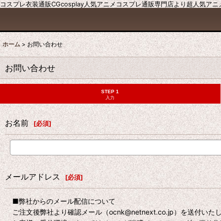
コスプレ衣装通販CGcosplay人気アニメコスプレ通販専門店より超人気ア
ホーム
>
お問い合わせ
お問い合わせ
STEP 1
入力
お名前
[
必須
]
メールアドレス
[
必須
]
■弊社からのメール配信について
ご注文後弊社より確認メール（ocnk@netnext.co.jp）を送付い