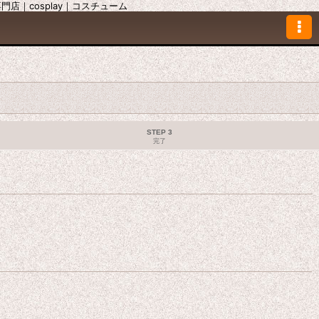
｜cosplay｜コスチューム
STEP 3
完了