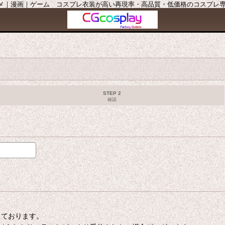
ニメ｜漫画｜ゲーム コスプレ衣装が高い再現率・高品質・低価格のコスプレ専門店
STEP 2
確認
たしております。