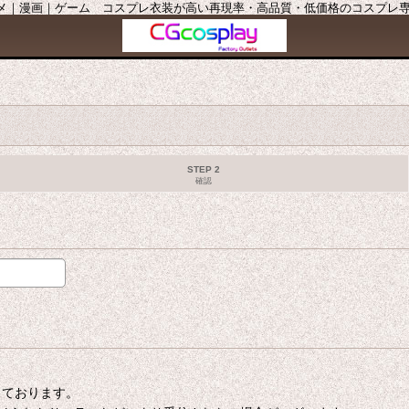
ニメ｜漫画｜ゲーム コスプレ衣装が高い再現率・高品質・低価格のコスプレ専門店
STEP 2
確認
たしております。