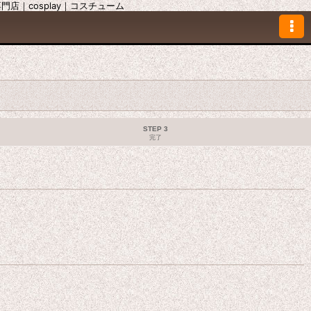
｜cosplay｜コスチューム
STEP 3
完了