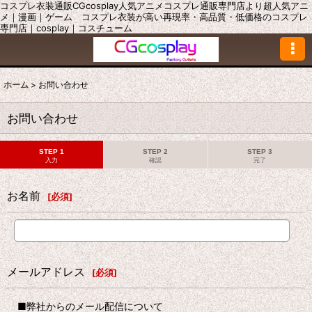
コスプレ衣装通販CGcosplay人気アニメコスプレ通販専門店より超人気アニ
メ｜漫画｜ゲーム コスプレ衣装が高い再現率・高品質・低価格のコスプレ
専門店｜cosplay｜コスチューム
ホーム
>
お問い合わせ
お問い合わせ
STEP 1
STEP 2
STEP 3
入力
確認
完了
お名前
[
必須
]
メールアドレス
[
必須
]
■弊社からのメール配信について