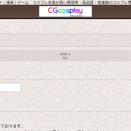
ニメ｜漫画｜ゲーム コスプレ衣装が高い再現率・高品質・低価格のコスプレ専門店
STEP 2
確認
たしております。