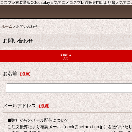
コスプレ衣装通販CGcosplay人気アニメコスプレ通販専門店より超人気ア
ホーム
>
お問い合わせ
お問い合わせ
STEP 1
入力
お名前
[
必須
]
メールアドレス
[
必須
]
■弊社からのメール配信について
ご注文後弊社より確認メール（ocnk@netnext.co.jp）を送付い