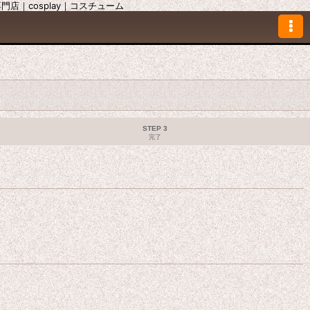
｜cosplay｜コスチューム
STEP 3
完了