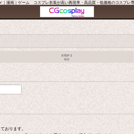
ニメ｜漫画｜ゲーム コスプレ衣装が高い再現率・高品質・低価格のコスプレ専門店
STEP 2
確認
たしております。