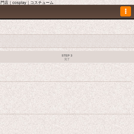
｜cosplay｜コスチューム
STEP 3
完了