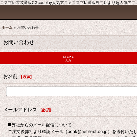
コスプレ衣装通販CGcosplay人気アニメコスプレ通販専門店より超人気ア
ホーム
>
お問い合わせ
お問い合わせ
STEP 1
入力
お名前
[
必須
]
メールアドレス
[
必須
]
■弊社からのメール配信について
ご注文後弊社より確認メール（ocnk@netnext.co.jp）を送付い