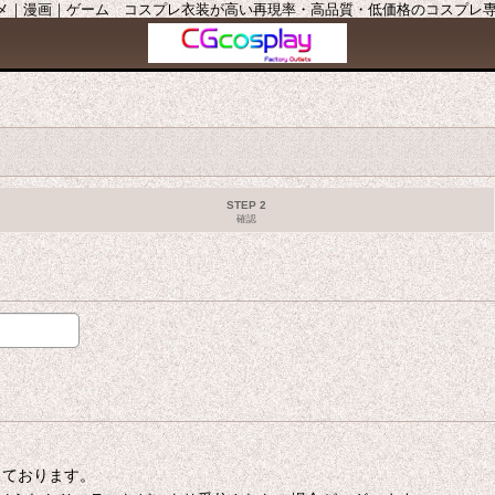
ニメ｜漫画｜ゲーム コスプレ衣装が高い再現率・高品質・低価格のコスプレ専門店
STEP 2
確認
たしております。