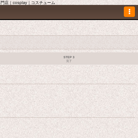
｜cosplay｜コスチューム
STEP 3
完了