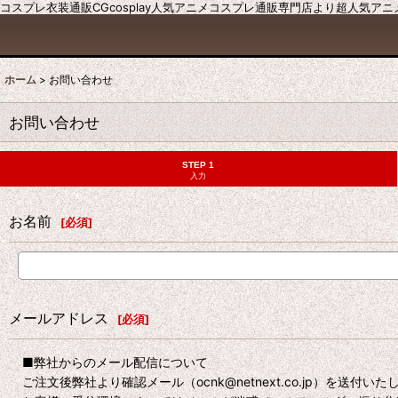
コスプレ衣装通販CGcosplay人気アニメコスプレ通販専門店より超人気ア
ホーム
>
お問い合わせ
お問い合わせ
STEP 1
入力
お名前
[
必須
]
メールアドレス
[
必須
]
■弊社からのメール配信について
ご注文後弊社より確認メール（ocnk@netnext.co.jp）を送付い