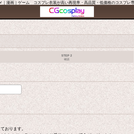
ニメ｜漫画｜ゲーム コスプレ衣装が高い再現率・高品質・低価格のコスプレ専門店
STEP 2
確認
たしております。