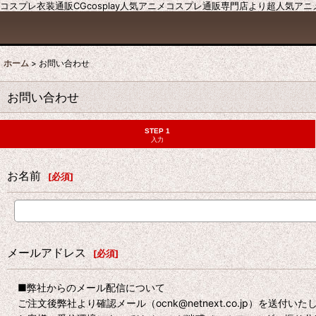
コスプレ衣装通販CGcosplay人気アニメコスプレ通販専門店より超人気ア
ホーム
>
お問い合わせ
お問い合わせ
STEP 1
入力
お名前
[
必須
]
メールアドレス
[
必須
]
■弊社からのメール配信について
ご注文後弊社より確認メール（ocnk@netnext.co.jp）を送付い