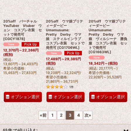
20%off バーチャル
20%off ウマ娘プリテ
20%off ウマ娘プリテ
YouTuber Vtuber ウ
ィーダービー
ィーダービー
ェン コスプレ衣装 セ
Umamusume:
Umamusume:
ットで発売可
Pretty Derby ウマ
Pretty Derby ウマ
[
CGCY1878
]
娘 スティルインラブ
娘 ヴィルシーナ 勝負
コスプレ衣装 セットで
服 コスプレ衣装 セッ
発売可
[
CG1706WL
]
トで発売可
12,370
円
～22,266
円
[
CG1663WL
]
(税別)
17,489
円
～29,385
円
(
税込
:
(税別)
18,342
円
～
(税別)
13,607
円
～24,493
円
)
希望小売価格
:
(
税込
:
(
税込
:
20,177
円
～
)
15,463
円
～27,833
円
19,238
円
～32,324
円
)
希望小売価格
:
希望小売価格
:
22,928
円
～35,528
円
21,861
円
～36,731
円
1
件
オプション選択
オプション選択
オプション選択
«
前
1
2
3
4
次
»
特集で絞り込む