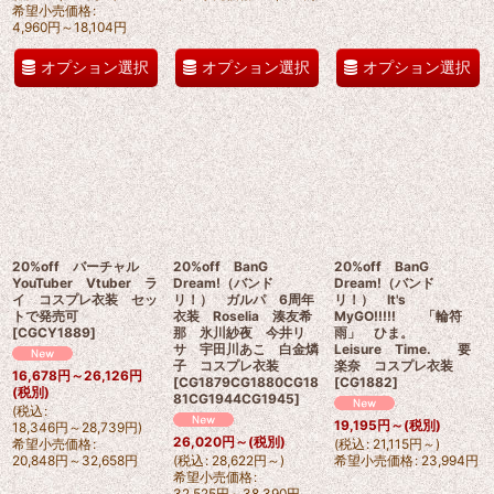
希望小売価格
:
4,960
円
～18,104
円
オプション選択
オプション選択
オプション選択
20%off バーチャル
20%off BanG
20%off BanG
YouTuber Vtuber ラ
Dream!（バンド
Dream!（バンド
イ コスプレ衣装 セッ
リ！） ガルパ 6周年
リ！） It's
トで発売可
衣装 Roselia 湊友希
MyGO!!!!! 「輪符
[
CGCY1889
]
那 氷川紗夜 今井リ
雨」 ひま。
サ 宇田川あこ 白金燐
Leisure Time. 要
子 コスプレ衣装
楽奈 コスプレ衣装
16,678
円
～26,126
円
[
CG1879CG1880CG18
[
CG1882
]
(税別)
81CG1944CG1945
]
(
税込
:
19,195
円
～
(税別)
18,346
円
～28,739
円
)
26,020
円
～
(税別)
希望小売価格
:
(
税込
:
21,115
円
～
)
20,848
円
～32,658
円
(
税込
:
28,622
円
～
)
希望小売価格
:
23,994
円
希望小売価格
:
32,525
円
～38,390
円