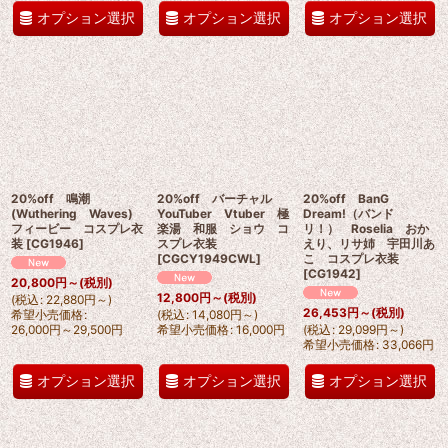
オプション選択
オプション選択
オプション選択
20%off 鳴潮
20%off バーチャル
20%off BanG
(Wuthering Waves)
YouTuber Vtuber 極
Dream!（バンド
フィービー コスプレ衣
楽湯 和服 ショウ コ
リ！） Roselia おか
装
[
CG1946
]
スプレ衣装
えり、リサ姉 宇田川あ
[
CGCY1949CWL
]
こ コスプレ衣装
[
CG1942
]
20,800
円
～
(税別)
12,800
円
～
(税別)
(
税込
:
22,880
円
～
)
26,453
円
～
(税別)
希望小売価格
:
(
税込
:
14,080
円
～
)
26,000
円
～29,500
円
希望小売価格
:
16,000
円
(
税込
:
29,099
円
～
)
希望小売価格
:
33,066
円
オプション選択
オプション選択
オプション選択