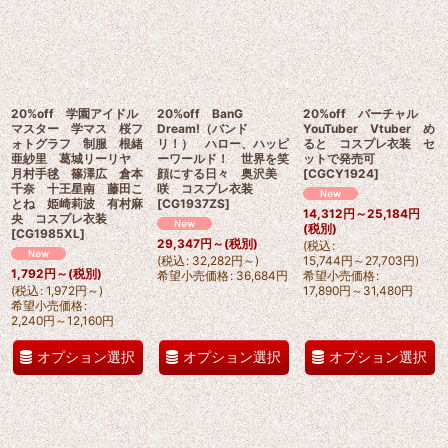
20%off 学園アイドル
20%off BanG
20%off バーチャル
マスター 学マス 桜フ
Dream!（バンド
YouTuber Vtuber め
ォトグラフ 制服 根緒
リ！） ハロー、ハッピ
ると コスプレ衣装 セ
亜紗里 葛城リーリヤ
ーワールド！ 世界を笑
ットで発売可
月村手毬 篠澤広 倉本
顔にする日々 奥沢美
[
CGCY1924
]
千奈 十王星南 藤田こ
咲 コスプレ衣装
とね 姫崎莉波 有村麻
[
CG1937ZS
]
14,312
円
～25,184
円
央 コスプレ衣装
(税別)
[
CG1985XL
]
29,347
円
～
(税別)
(
税込
:
(
税込
:
32,282
円
～
)
15,744
円
～27,703
円
)
1,792
円
～
(税別)
希望小売価格
:
36,684
円
希望小売価格
:
(
税込
:
1,972
円
～
)
17,890
円
～31,480
円
希望小売価格
:
2,240
円
～12,160
円
オプション選択
オプション選択
オプション選択