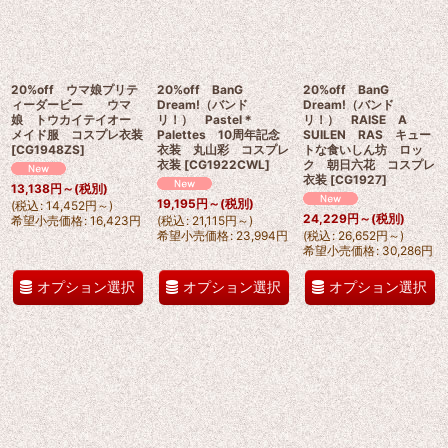
20%off ウマ娘プリテ
20%off BanG
20%off BanG
ィーダービー ウマ
Dream!（バンド
Dream!（バンド
娘 トウカイテイオー
リ！） Pastel＊
リ！） RAISE A
メイド服 コスプレ衣装
Palettes 10周年記念
SUILEN RAS キュー
[
CG1948ZS
]
衣装 丸山彩 コスプレ
トな食いしん坊 ロッ
衣装
[
CG1922CWL
]
ク 朝日六花 コスプレ
衣装
[
CG1927
]
13,138
円
～
(税別)
19,195
円
～
(税別)
(
税込
:
14,452
円
～
)
24,229
円
～
(税別)
希望小売価格
:
16,423
円
(
税込
:
21,115
円
～
)
希望小売価格
:
23,994
円
(
税込
:
26,652
円
～
)
希望小売価格
:
30,286
円
オプション選択
オプション選択
オプション選択