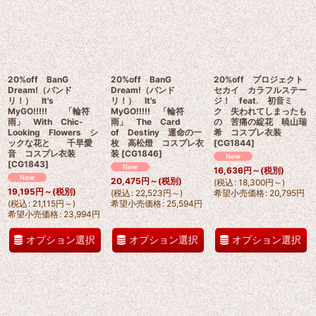
20%off BanG
20%off BanG
20%off プロジェクト
Dream!（バンド
Dream!（バンド
セカイ カラフルステー
リ！） It's
リ！） It's
ジ！ feat. 初音ミ
MyGO!!!!! 「輪符
MyGO!!!!! 「輪符
ク 失われてしまったも
雨」 With Chic-
雨」 The Card
の 苦痛の綻花 暁山瑞
Looking Flowers シ
of Destiny 運命の一
希 コスプレ衣装
ックな花と 千早愛
枚 高松燈 コスプレ衣
[
CG1844
]
音 コスプレ衣装
装
[
CG1846
]
[
CG1843
]
16,636
円
～
(税別)
20,475
円
～
(税別)
(
税込
:
18,300
円
～
)
19,195
円
～
(税別)
(
税込
:
22,523
円
～
)
希望小売価格
:
20,795
円
(
税込
:
21,115
円
～
)
希望小売価格
:
25,594
円
希望小売価格
:
23,994
円
オプション選択
オプション選択
オプション選択