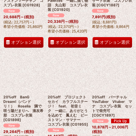
アストンマーチャン コ
Palettes 一緒に描く物
サート衣装 コスプレ衣
スプレ衣装
[
CG1928
]
語 丸山彩 コスプレ衣
装
[
CGCY1887
]
装
[
CG1920
]
20,688
円
～
(税別)
7,891
円
(税別)
20,336
円
～
(税別)
(
税込
:
22,757
円
～
)
(
税込
:
8,681
円
)
希望小売価格
:
25,860
円
(
税込
:
22,370
円
～
)
希望小売価格
:
9,864
円
希望小売価格
:
25,420
円
オプション選択
オプション選択
オプション選択
20%off BanG
20%off プロジェクト
20%off バーチャル
Dream!（バンド
セカイ カラフルステー
YouTuber Vtuber マ
リ！） Roselia 隣で
ジ！ feat. 初音ミ
ナ コスプレ衣装 セッ
咲う陽だまりへ 湊友希
ク 一緒に、ありがとう
トで発売可
那 コスプレ衣装
を込めて 鳳えむ ビー
[
CGCY1897
]
[
CG1898
]
ストマン・サマナー
コスプレ衣装
[
CG1955
]
10,878
円
～21,006
円
29,264
円
～
(税別)
(税別)