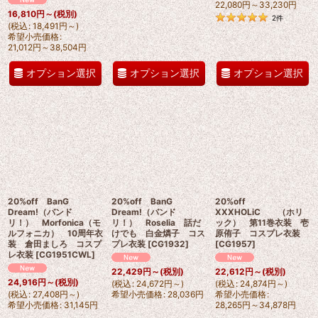
22,080
円
～33,230
円
16,810
円
～
(税別)
2
件
(
税込
:
18,491
円
～
)
希望小売価格
:
21,012
円
～38,504
円
オプション選択
オプション選択
オプション選択
20%off BanG
20%off BanG
20%off
Dream!（バンド
Dream!（バンド
XXXHOLiC （ホリ
リ！） Morfonica（モ
リ！） Roselia 話だ
ック） 第11巻衣装 壱
ルフォニカ） 10周年衣
けでも 白金燐子 コス
原侑子 コスプレ衣装
装 倉田ましろ コスプ
プレ衣装
[
CG1932
]
[
CG1957
]
レ衣装
[
CG1951CWL
]
22,429
円
～
(税別)
22,612
円
～
(税別)
24,916
円
～
(税別)
(
税込
:
24,672
円
～
)
(
税込
:
24,874
円
～
)
(
税込
:
27,408
円
～
)
希望小売価格
:
28,036
円
希望小売価格
:
希望小売価格
:
31,145
円
28,265
円
～34,878
円