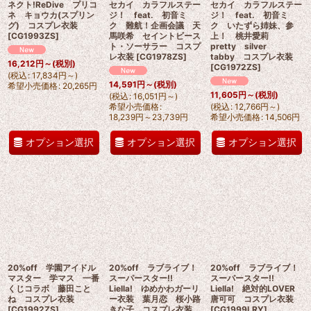
ネクト!ReDive プリコ
セカイ カラフルステー
セカイ カラフルステー
ネ キョウカ(スプリン
ジ！ feat. 初音ミ
ジ！ feat. 初音ミ
グ) コスプレ衣装
ク 難航！企画会議 天
ク いたずら姉妹、参
[
CG1993ZS
]
馬咲希 セイントビース
上！ 桃井愛莉
ト・ソーサラー コスプ
pretty silver
レ衣装
[
CG1978ZS
]
tabby コスプレ衣装
16,212
円
～
(税別)
[
CG1972ZS
]
(
税込
:
17,834
円
～
)
14,591
円
～
(税別)
希望小売価格
:
20,265
円
11,605
円
～
(税別)
(
税込
:
16,051
円
～
)
希望小売価格
:
(
税込
:
12,766
円
～
)
18,239
円
～23,739
円
希望小売価格
:
14,506
円
オプション選択
オプション選択
オプション選択
20%off 学園アイドル
20%off ラブライブ！
20%off ラブライブ！
マスター 学マス 一番
スーパースター!!
スーパースター!!
くじコラボ 藤田こと
Liella! ゆめかわガーリ
Liella! 絶対的LOVER
ね コスプレ衣装
ー衣装 葉月恋 桜小路
唐可可 コスプレ衣装
[
CG1992ZS
]
きな子 コスプレ衣装
[
CG1999LRY
]