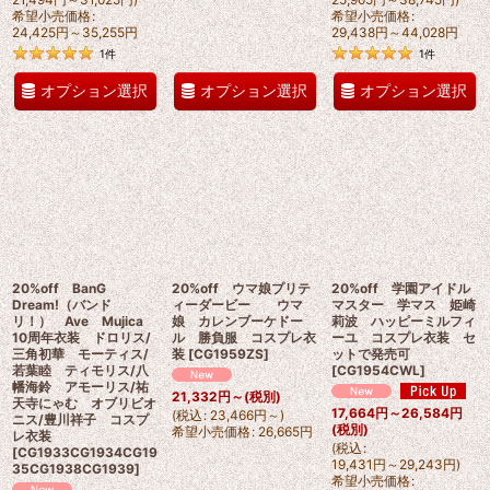
希望小売価格
:
希望小売価格
:
24,425
円
～35,255
円
29,438
円
～44,028
円
1
件
1
件
オプション選択
オプション選択
オプション選択
20%off BanG
20%off ウマ娘プリテ
20%off 学園アイドル
Dream!（バンド
ィーダービー ウマ
マスター 学マス 姫崎
リ！） Ave Mujica
娘 カレンブーケドー
莉波 ハッピーミルフィ
10周年衣装 ドロリス/
ル 勝負服 コスプレ衣
ーユ コスプレ衣装 セ
三角初華 モーティス/
装
[
CG1959ZS
]
ットで発売可
若葉睦 ティモリス/八
[
CG1954CWL
]
幡海鈴 アモーリス/祐
21,332
円
～
(税別)
天寺にゃむ オブリビオ
17,664
円
～26,584
円
(
税込
:
23,466
円
～
)
ニス/豊川祥子 コスプ
(税別)
希望小売価格
:
26,665
円
レ衣装
(
税込
:
[
CG1933CG1934CG19
19,431
円
～29,243
円
)
35CG1938CG1939
]
希望小売価格
: