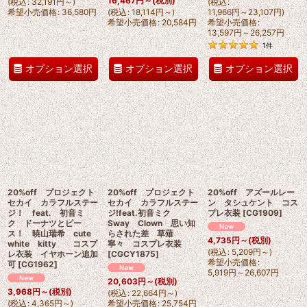
16,467
円
～
(税別)
(
税込
:
32,191
円
～
)
(
税込
:
希望小売価格
:
36,580
円
(
税込
:
18,114
円
～
)
11,966
円
～23,107
円
)
希望小売価格
:
20,584
円
希望小売価格
:
13,597
円
～26,257
円
1
件
オプション選択
オプション選択
オプション選択
20%off プロジェクト
20%off プロジェクト
20%off アズールレー
セカイ カラフルステー
セカイ カラフルステー
ン タシュケント コス
ジ！ feat. 初音ミ
ジ!feat.初音ミク
プレ衣装
[
CG1909
]
ク ドーナツとピー
Sway Clown 思い知
ス！ 暁山瑞希 cute
らされた差 草薙
4,735
円
～
(税別)
white kitty コスプ
寧々 コスプレ衣装
(
税込
:
5,209
円
～
)
レ衣装 イヤホーン追加
[
CGCY1875
]
希望小売価格
:
可
[
CG1962
]
5,919
円
～26,607
円
20,603
円
～
(税別)
3,968
円
～
(税別)
(
税込
:
22,664
円
～
)
(
税込
:
4,365
円
～
)
希望小売価格
:
25,754
円