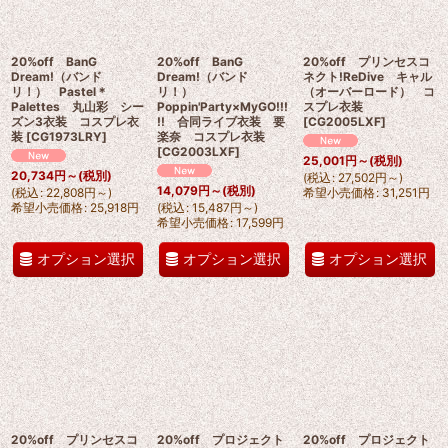
20%off BanG
20%off BanG
20%off プリンセスコ
Dream!（バンド
Dream!（バンド
ネクト!ReDive キャル
リ！） Pastel＊
リ！）
（オーバーロード） コ
Palettes 丸山彩 シー
Poppin'Party×MyGO!!!
スプレ衣装
ズン3衣装 コスプレ衣
!! 合同ライブ衣装 要
[
CG2005LXF
]
装
[
CG1973LRY
]
楽奈 コスプレ衣装
[
CG2003LXF
]
25,001
円
～
(税別)
20,734
円
～
(税別)
(
税込
:
27,502
円
～
)
14,079
円
～
(税別)
(
税込
:
22,808
円
～
)
希望小売価格
:
31,251
円
希望小売価格
:
25,918
円
(
税込
:
15,487
円
～
)
希望小売価格
:
17,599
円
オプション選択
オプション選択
オプション選択
20%off プリンセスコ
20%off プロジェクト
20%off プロジェクト