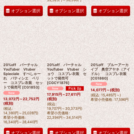
オプション選択
オプション選択
オプション選択
20%off バーチャル
20%off バーチャル
20%off ブルーアーカ
YouTuber Vtuber
YouTuber Vtuber シ
イブ 奥空アヤネ（アイ
Spieciale すぺしゃー
ョウ コスプレ衣装 セ
ドル） コスプレ衣装
れ パティシエ ベリ
ットで発売可
[
CG1860
]
ー コスプレ衣装 セッ
[
CGCY1876
]
トで発売可
[
CG1853
]
14,077
円
～
(税別)
17,915
円
～27,611
円
(
税込
:
15,485
円
～
)
13,072
円
～22,752
円
(税別)
希望小売価格
:
17,596
円
(税別)
(
税込
:
(
税込
:
19,707
円
～30,373
円
)
14,380
円
～25,028
円
)
希望小売価格
:
希望小売価格
:
22,394
円
～34,514
円
16,340
円
～28,440
円
オプション選択
オプション選択
オプション選択