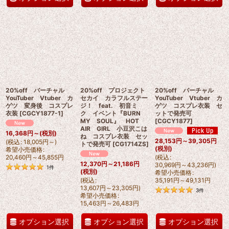
20%off バーチャル
20%off プロジェクト
20%off バーチャル
YouTuber Vtuber カ
セカイ カラフルステー
YouTuber Vtuber カ
ゲツ 変身後 コスプレ
ジ！ feat. 初音ミ
ゲツ コスプレ衣装 セ
衣装
[
CGCY1877-1
]
ク イベント『BURN
ットで発売可
MY SOUL』 HOT
[
CGCY1877
]
AIR GIRL 小豆沢こは
16,368
円
～
(税別)
ね コスプレ衣装 セッ
28,153
円
～39,305
円
(
税込
:
18,005
円
～
)
トで発売可
[
CG1714ZS
]
(税別)
希望小売価格
:
20,460
円
～45,855
円
(
税込
:
12,370
円
～21,186
円
30,969
円
～43,236
円
)
1
件
(税別)
希望小売価格
:
(
税込
:
35,191
円
～49,131
円
13,607
円
～23,305
円
)
3
件
希望小売価格
:
15,463
円
～26,483
円
オプション選択
オプション選択
オプション選択