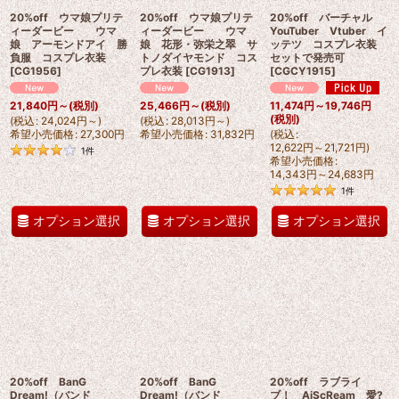
20%off ウマ娘プリテ
20%off ウマ娘プリテ
20%off バーチャル
ィーダービー ウマ
ィーダービー ウマ
YouTuber Vtuber イ
娘 アーモンドアイ 勝
娘 花形・弥栄之翠 サ
ッテツ コスプレ衣装
負服 コスプレ衣装
トノダイヤモンド コス
セットで発売可
[
CG1956
]
プレ衣装
[
CG1913
]
[
CGCY1915
]
21,840
円
～
(税別)
25,466
円
～
(税別)
11,474
円
～19,746
円
(税別)
(
税込
:
24,024
円
～
)
(
税込
:
28,013
円
～
)
希望小売価格
:
27,300
円
希望小売価格
:
31,832
円
(
税込
:
12,622
円
～21,721
円
)
1
件
希望小売価格
:
14,343
円
～24,683
円
1
件
オプション選択
オプション選択
オプション選択
20%off BanG
20%off BanG
20%off ラブライ
Dream!（バンド
Dream!（バンド
ブ！ AiScReam 愛?