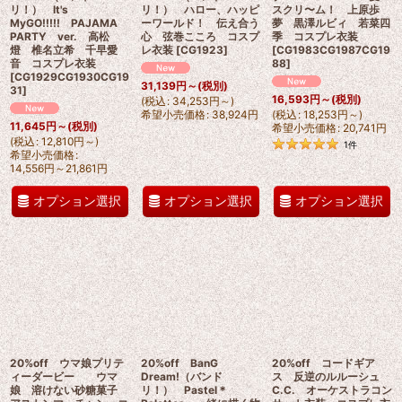
リ！） It's
リ！） ハロー、ハッピ
スクリ〜ム！ 上原歩
MyGO!!!!! PAJAMA
ーワールド！ 伝え合う
夢 黒澤ルビィ 若菜四
PARTY ver. 高松
心 弦巻こころ コスプ
季 コスプレ衣装
燈 椎名立希 千早愛
レ衣装
[
CG1923
]
[
CG1983CG1987CG19
音 コスプレ衣装
88
]
[
CG1929CG1930CG19
31,139
円
～
(税別)
31
]
16,593
円
～
(税別)
(
税込
:
34,253
円
～
)
希望小売価格
:
38,924
円
(
税込
:
18,253
円
～
)
11,645
円
～
(税別)
希望小売価格
:
20,741
円
(
税込
:
12,810
円
～
)
1
件
希望小売価格
:
14,556
円
～21,861
円
オプション選択
オプション選択
オプション選択
20%off ウマ娘プリテ
20%off BanG
20%off コードギア
ィーダービー ウマ
Dream!（バンド
ス 反逆のルルーシュ
娘 溶けない砂糖菓子
リ！） Pastel＊
C.C. オーケストラコン