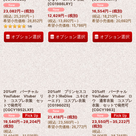
[
CG1986LRY
]
23,082
円
～
(税別)
16,554
円
～
(税別)
12,629
円
～
(税別)
(
税込
:
25,391
円
～
)
(
税込
:
18,210
円
～
)
希望小売価格
:
28,852
円
(
税込
:
13,892
円
～
)
希望小売価格
:
20,692
円
希望小売価格
:
15,786
円
1
件
オプション選択
オプション選択
オプション選択
20%off バーチャル
20%off プリンセスコ
20%off バーチャル
YouTuber Vtuber リ
ネクト!ReDive ユキ(オ
YouTuber Vtuber ロ
ト コスプレ衣装 セッ
ーエド) コスプレ衣装
ウ 通常衣装 コスプレ
トで発売可
[
CG1960ZS
]
衣装 セットで発売可
[
CGCY1952LXF
]
[
CGCY1963
]
21,418
円
～
(税別)
19,540
円
～28,204
円
23,550
円
～35,222
円
(
税込
:
23,560
円
～
)
(税別)
(税別)
希望小売価格
:
26,772
円
(
税込
:
(
税込
:
21,494
円
～31,025
円
)
25,905
円
～38,745
円
)