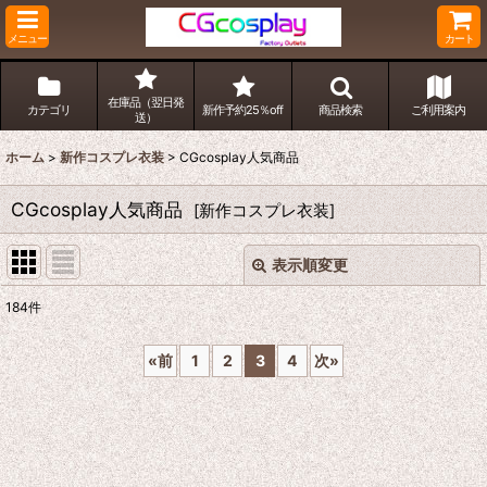
メニュー
カート
在庫品（翌日発
カテゴリ
新作予約25％off
商品検索
ご利用案内
送）
ホーム
>
新作コスプレ衣装
>
CGcosplay人気商品
CGcosplay人気商品
[
新作コスプレ衣装
]
表示順変更
閉じる
184
件
表示数
:
«
前
1
2
3
4
次
»
並び順
:
絞り込む