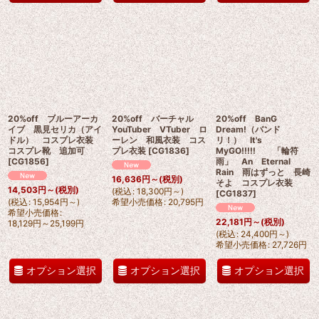
20%off ブルーアーカ
20%off バーチャル
20%off BanG
イブ 黒見セリカ（アイ
YouTuber VTuber ロ
Dream!（バンド
ドル） コスプレ衣装
ーレン 和風衣装 コス
リ！） It's
コスプレ靴 追加可
プレ衣装
[
CG1836
]
MyGO!!!!! 「輪符
[
CG1856
]
雨」 An Eternal
Rain 雨はずっと 長崎
16,636
円
～
(税別)
そよ コスプレ衣装
14,503
円
～
(税別)
(
税込
:
18,300
円
～
)
[
CG1837
]
(
税込
:
15,954
円
～
)
希望小売価格
:
20,795
円
希望小売価格
:
22,181
円
～
(税別)
18,129
円
～25,199
円
(
税込
:
24,400
円
～
)
希望小売価格
:
27,726
円
オプション選択
オプション選択
オプション選択